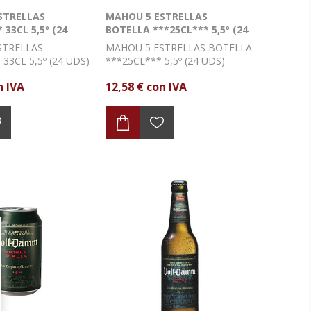
STRELLAS
MAHOU 5 ESTRELLAS
 33CL 5,5º (24
BOTELLA ***25CL*** 5,5º (24
UDS)
STRELLAS
MAHOU 5 ESTRELLAS BOTELLA
33CL 5,5º (24 UDS)
***25CL*** 5,5º (24 UDS)
n IVA
12,58 € con IVA