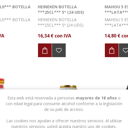
0,0*** BOTELLA
HEINEKEN BOTELLA
MAHOU 5 E
***25CL*** 5º (24 UDS)
***LATA***
UDS)
0,0*** BOTELLA
HEINEKEN BOTELLA
MAHOU 5 E
***25CL*** 5º (24 UDS)
***LATA*** 
VA
16,34 € con IVA
14,80 € co
Esta web está reservada a personas
mayores de 18 años
o
con edad legal para consumir alcohol conforme a la legislación
de su país de acceso.
Las cookies nos ayudan a ofrecer nuestros servicios. Al utilizar
nuestros servicios, usted acepta nuestro uso de cookies.