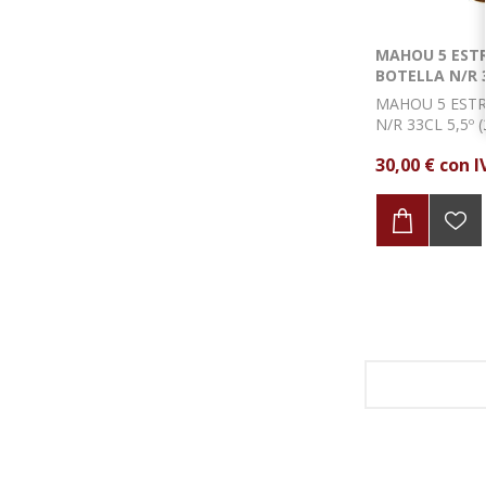
MAHOU 5 EST
BOTELLA N/R 3
UDS)
MAHOU 5 ESTR
N/R 33CL 5,5º 
30,00 € con I