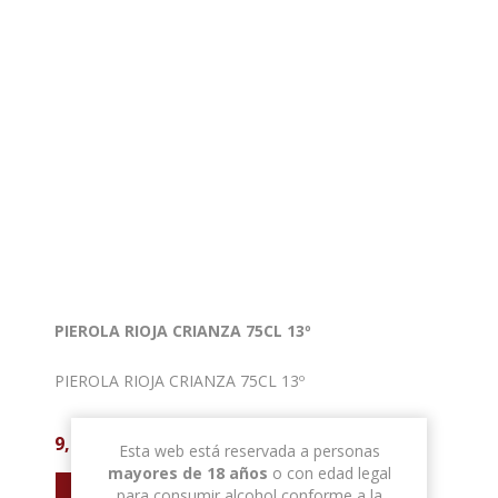
PIEROLA RIOJA CRIANZA 75CL 13º
PIEROLA RIOJA CRIANZA 75CL 13º
9,80 € con IVA
Esta web está reservada a personas
mayores de 18 años
o con edad legal
para consumir alcohol conforme a la