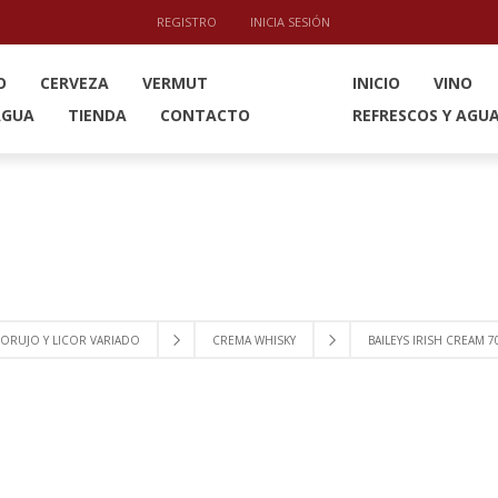
REGISTRO
INICIA SESIÓN
O
CERVEZA
VERMUT
INICIO
VINO
AGUA
TIENDA
CONTACTO
REFRESCOS Y AGU
ORUJO Y LICOR VARIADO
CREMA WHISKY
BAILEYS IRISH CREAM 7