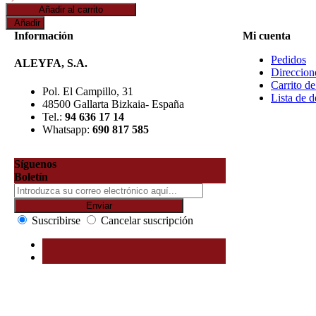
Información
Mi cuenta
Pedidos
ALEYFA, S.A.
Direccion
Carrito d
Pol. El Campillo, 31
Lista de d
48500 Gallarta Bizkaia- España
Tel.:
94 636 17 14
Whatsapp:
690 817 585
Síguenos
Boletín
Suscribirse
Cancelar suscripción