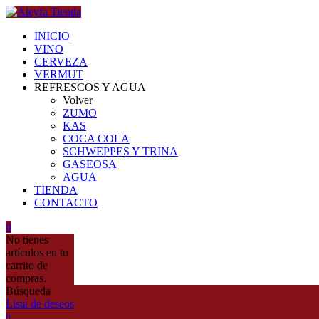
INICIO
VINO
CERVEZA
VERMUT
REFRESCOS Y AGUA
Volver
ZUMO
KAS
COCA COLA
SCHWEPPES Y TRINA
GASEOSA
AGUA
TIENDA
CONTACTO
0
No tienes
artículos en tu
carrito de
compras.
Búsqueda
Lista de deseos
0