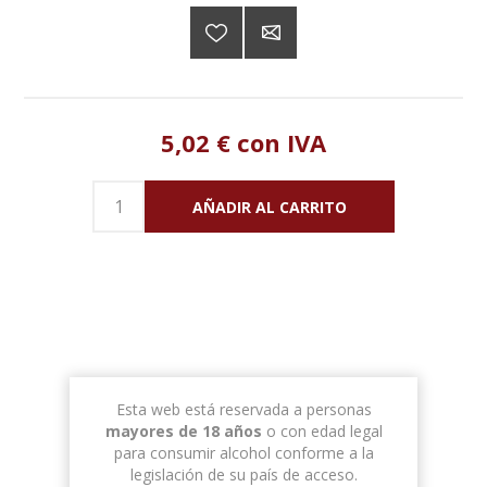
5,02 € con IVA
*
*
Nombre
Entrega Estimada
Precio
Esta web está reservada a personas
No hay opciones de envío
mayores de 18 años
o con edad legal
para consumir alcohol conforme a la
legislación de su país de acceso.