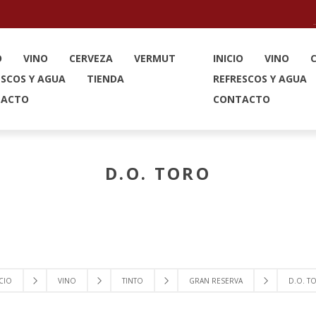
O
VINO
CERVEZA
VERMUT
INICIO
VINO
ESCOS Y AGUA
TIENDA
REFRESCOS Y AGUA
TACTO
CONTACTO
D.O. TORO
CIO
VINO
TINTO
GRAN RESERVA
D.O. T