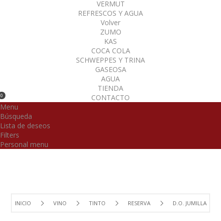
VERMUT
REFRESCOS Y AGUA
Volver
ZUMO
KAS
COCA COLA
SCHWEPPES Y TRINA
GASEOSA
AGUA
TIENDA
0
CONTACTO
Menu
Búsqueda
Lista de deseos
Filters
Personal menu
INICIO
VINO
TINTO
RESERVA
D.O. JUMILLA