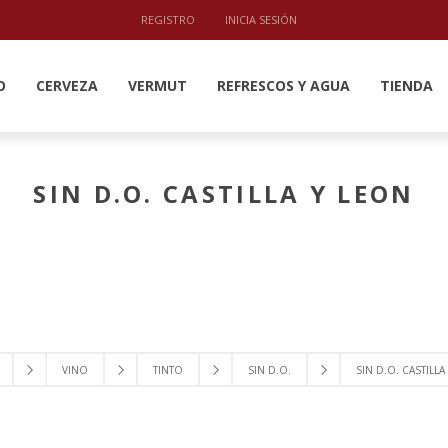
REGISTRO
INICIA SESIÓN
O
CERVEZA
VERMUT
REFRESCOS Y AGUA
TIENDA
SIN D.O. CASTILLA Y LEON
VINO
TINTO
SIN D.O.
SIN D.O. CASTILLA